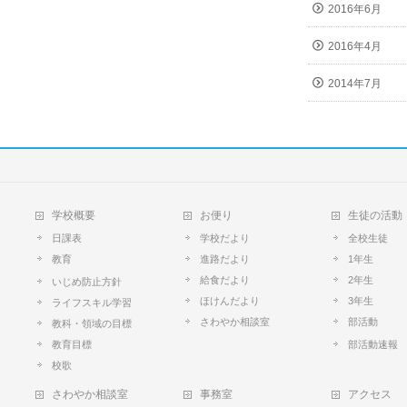
2016年6月
2016年4月
2014年7月
学校概要
お便り
生徒の活動
日課表
学校だより
全校生徒
教育
進路だより
1年生
給食だより
2年生
いじめ防止方針
ほけんだより
3年生
ライフスキル学習
さわやか相談室
部活動
教科・領域の目標
教育目標
部活動速報
校歌
さわやか相談室
事務室
アクセス