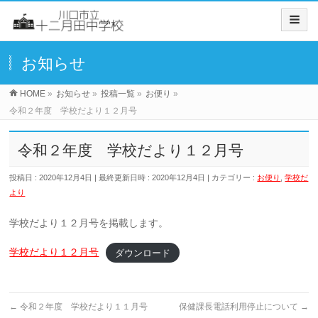
お知らせ
HOME
»
お知らせ
»
投稿一覧
»
お便り
»
令和２年度 学校だより１２月号
令和２年度 学校だより１２月号
投稿日 : 2020年12月4日
最終更新日時 : 2020年12月4日
カテゴリー :
お便り
,
学校だ
より
学校だより１２月号を掲載します。
学校だより１２月号
ダウンロード
←
令和２年度 学校だより１１月号
保健課長電話利用停止について
→