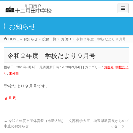
お知らせ
HOME
»
お知らせ
»
投稿一覧
»
お便り
»
令和２年度 学校だより９月号
令和２年度 学校だより９月号
投稿日 : 2020年9月4日
最終更新日時 : 2020年9月4日
カテゴリー :
お便り
,
学校だよ
り
,
未分類
学校だより９月号です。
９月号
←
令和２年度市民体育祭（市新人戦）
文部科学大臣、埼玉県教育長からのメ
中止のお知らせ
ッセージ
→